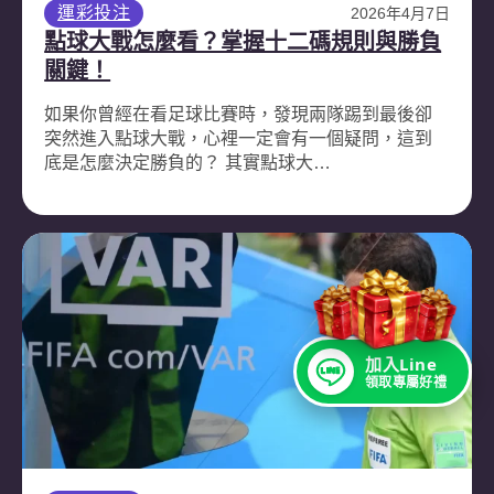
運彩投注
2026年4月7日
點球大戰怎麼看？掌握十二碼規則與勝負
關鍵！
如果你曾經在看足球比賽時，發現兩隊踢到最後卻
突然進入點球大戰，心裡一定會有一個疑問，這到
底是怎麼決定勝負的？ 其實點球大…
加入Line
領取專屬好禮