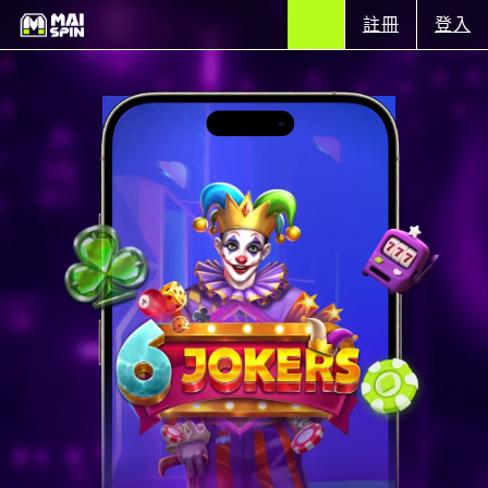
註冊
登入