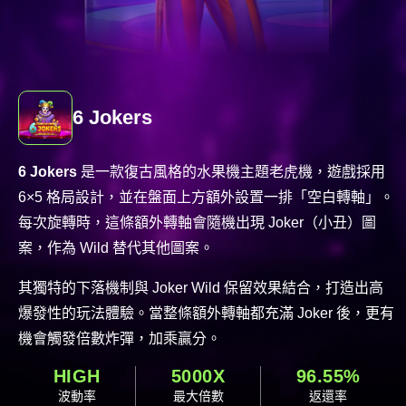
6 Jokers
6 Jokers
是一款復古風格的水果機主題老虎機，遊戲採用
6×5 格局設計，並在盤面上方額外設置一排「空白轉軸」。
每次旋轉時，這條額外轉軸會隨機出現 Joker（小丑）圖
案，作為 Wild 替代其他圖案。
其獨特的下落機制與 Joker Wild 保留效果結合，打造出高
爆發性的玩法體驗。當整條額外轉軸都充滿 Joker 後，更有
機會觸發倍數炸彈，加乘贏分。
HIGH
5000X
96.55%
波動率
最大倍數
返還率