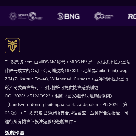
TU娛樂城 了解更多
TU娛樂城.com 由MIBS NV 經營，MIBS NV 是一家根據庫拉索島法
律註冊成立的公司，公司編號為162031，地址為Zuikertuintjeweg
Z/N (Zuikertuin Tower), Willemstad, Curacao，並獲得庫拉索島博
彩控制委員會許可，可根據許可提供機會遊戲編號
OGL2026/145124/0922，根據《國家離岸危險遊戲條例》
（Landsverordening buitengaatse Hazardspelen，PB 2026，第
63 號）。TU娛樂城 已通過所有合規性審查，並獲得合法授權，可
進行所有機會與投注遊戲的遊戲操作。
遊戲執照