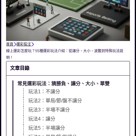
首頁
運彩投注
線上運彩怎麼玩？55種運彩玩法介紹：從讓分、大小、波膽到特殊玩法說
明！
文章目錄
常見運彩玩法：猜勝負、讓分、大小、單雙
玩法1：不讓分
玩法2：單局/節/盤不讓分
玩法3：半場不讓分
玩法4：讓分
玩法5：半場讓分