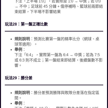
下注「上半場 1:0」，若實際是 1:0 → 中獎；若 0:0
→ 不中；足球前 45 分鐘 + 傷停補時、籃球前兩節結
束結算，下半場不影響結果
玩法28：第一盤正確比數
規則說明
：預測比賽第一盤的精準比分（網球、桌
球等適用）。
舉例
：
下注「6:4」，實際第一盤為 6:4 → 中獎；若為 7:5
或 6:3 則不成立；第一盤結束即結算，後續盤數不影
響。
玩法29：勝分差
規則說明
：勝分差預測勝隊與敗隊分差落在指定區
間。
舉例
：