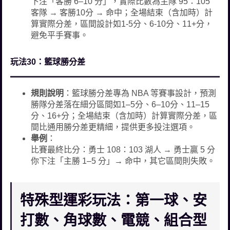
下注「客勝 6–10 分」，實際比數為主隊 95：105
客隊 → 客勝10分 → 命中；全場結束（含加時）計
算實際分差，區間設計如1-5分、6-10分、11+分，
避免平手賽事。
玩法30：籃球勝分差
規則說明
：籃球勝分差專為 NBA 等賽事設計，預測
勝隊分差落在細分區間如1–5分、6–10分、11–15
分、16+分；全場結束（含加時）計算實際分差，區
間比通用勝分差更精細，提供更多投注選項。
舉例
：
比賽最終比分：勇士 108：103 湖人 → 勇士贏 5 分
你下注「主勝 1–5 分」→ 命中，其它區間則失敗。
特殊型運彩玩法：第一球、安
打數、角球數、電競、組合型