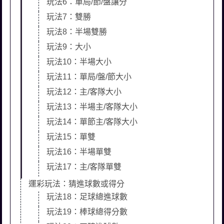
玩法6：單局/節/盤讓分
玩法7：雙勝
玩法8：半場雙勝
玩法9：大小
玩法10：半場大小
玩法11：單局/盤/節大小
玩法12：主/客隊大小
玩法13：半場主/客隊大小
玩法14：單節主/客隊大小
玩法15：單雙
玩法16：半場單雙
玩法17：主/客隊單雙
運彩玩法：猜進球數或得分
玩法18：足球總進球數
玩法19：棒球總得分數