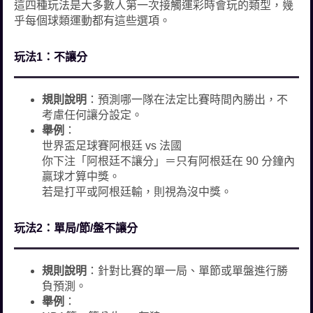
這四種玩法是大多數人第一次接觸運彩時會玩的類型，幾
乎每個球類運動都有這些選項。
玩法1：不讓分
規則說明
：預測哪一隊在法定比賽時間內勝出，不
考慮任何讓分設定。
舉例
：
世界盃足球賽阿根廷 vs 法國
你下注「阿根廷不讓分」＝只有阿根廷在 90 分鐘內
贏球才算中獎。
若是打平或阿根廷輸，則視為沒中獎。
玩法2：單局/節/盤不讓分
規則說明
：針對比賽的單一局、單節或單盤進行勝
負預測。
舉例
：