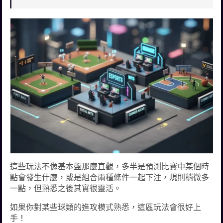
這些玩法不像基本盤那麼直觀，多半是預測比賽中某個時
點會發生什麼，或是組合兩種條件一起下注，規則稍微多
一點，但熟悉之後其實很靈活。
如果你對某些球類的進攻模式熟悉，這區玩法會很好上
手！