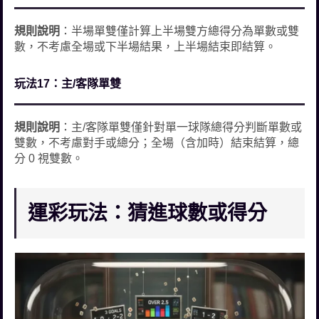
規則說明
：半場單雙僅計算上半場雙方總得分為單數或雙
數，不考慮全場或下半場結果，上半場結束即結算。
玩法17：主/客隊單雙
規則說明
：主/客隊單雙僅針對單一球隊總得分判斷單數或
雙數，不考慮對手或總分；全場（含加時）結束結算，總
分 0 視雙數。
運彩玩法：猜進球數或得分