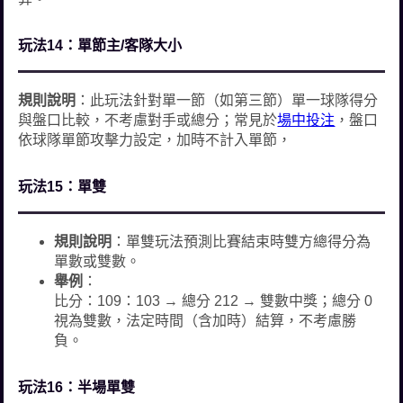
玩法14：單節主/客隊大小
規則說明
：此玩法針對單一節（如第三節）單一球隊得分
與盤口比較，不考慮對手或總分；常見於
場中投注
，盤口
依球隊單節攻擊力設定，加時不計入單節，
玩法15：單雙
規則說明
：單雙玩法預測比賽結束時雙方總得分為
單數或雙數。
舉例
：
比分：109：103 → 總分 212 → 雙數中獎；總分 0
視為雙數，法定時間（含加時）結算，不考慮勝
負。
玩法16：半場單雙