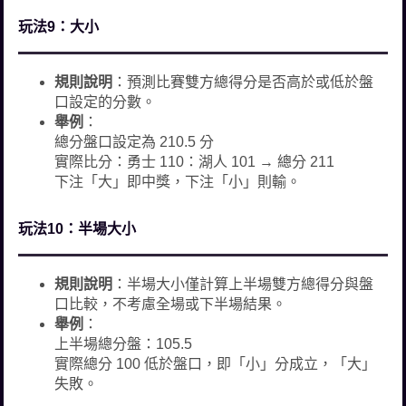
玩法9：大小
規則說明
：預測比賽雙方總得分是否高於或低於盤
口設定的分數。
舉例
：
總分盤口設定為 210.5 分
實際比分：勇士 110：湖人 101 → 總分 211
下注「大」即中獎，下注「小」則輸。
玩法10：半場大小
規則說明
：半場大小僅計算上半場雙方總得分與盤
口比較，不考慮全場或下半場結果。
舉例
：
上半場總分盤：105.5
實際總分 100 低於盤口，即「小」分成立，「大」
失敗。