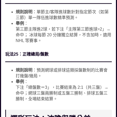
規則說明
：單節主/客隊進球數針對指定節次（如第
三節）單一隊伍進球數精準預測。
舉例
：
第三節主隊進2球，若下注「主隊第三節進球=2」→
命中； 冰球每節 20 分鐘獨立結算，不含加時，適用
NHL 等賽事。
玩法25：正確總局/盤數
規則說明
：預測網球或排球這類採盤數制的比賽會
打幾盤/幾局。
舉例
：
下注「總盤數＝3」，比賽結束為 2:1（共三盤）→
命中；網球三盤兩勝制或五盤三勝制、排球五盤三
勝制，全場結束結算。