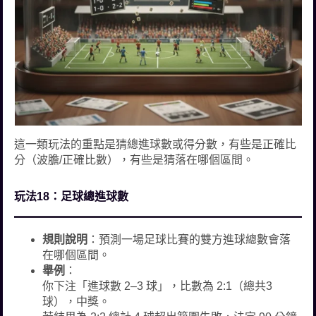
這一類玩法的重點是猜總進球數或得分數，有些是正確比
分（波膽/正確比數），有些是猜落在哪個區間。
玩法18：足球總進球數
規則說明
：預測一場足球比賽的雙方進球總數會落
在哪個區間。
舉例
：
你下注「進球數 2–3 球」，比數為 2:1（總共3
球），中獎。