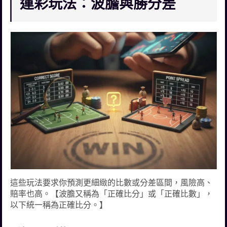
運彩玩法：波膽與勝分差
這些玩法要求你預測更細緻的比數或分差區間，風險高、
賠率也高。【波膽又稱為「正確比分」或「正確比數」，
以下統一稱為正確比分。】