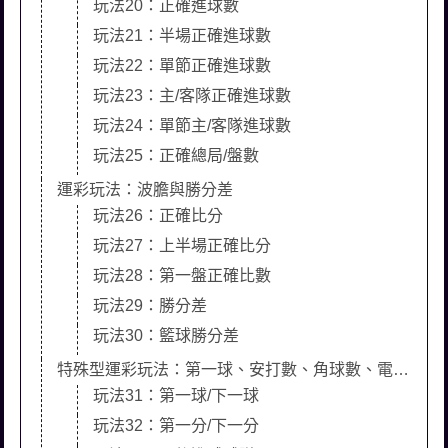
玩法20：正確進球數
玩法21：半場正確進球數
玩法22：單節正確進球數
玩法23：主/客隊正確進球數
玩法24：單節主/客隊進球數
玩法25：正確總局/盤數
運彩玩法：波膽與勝分差
玩法26：正確比分
玩法27：上半場正確比分
玩法28：第一盤正確比數
玩法29：勝分差
玩法30：籃球勝分差
特殊型運彩玩法：第一球、安打數、角球數、電競、組合型
玩法31：第一球/下一球
玩法32：第一分/下一分