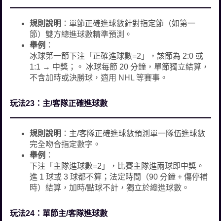
規則說明
：單節正確進球數針對指定節（如第一
節）雙方總進球數精準預測。
舉例
：
冰球第一節下注「正確進球數=2」，該節為 2:0 或
1:1 → 中獎；。 冰球每節 20 分鐘，單節獨立結算，
不含加時或決勝球，適用 NHL 等賽事。
玩法23：主/客隊正確進球數
規則說明
：主/客隊正確進球數預測單一隊伍進球數
完全吻合指定數字。
舉例
：
下注「主隊進球數=2」，比賽主隊進兩球即中獎。
進 1 球或 3 球都不算；法定時間（90 分鐘 + 傷停補
時）結算，加時/點球不計，獨立於總進球數。
玩法24：單節主/客隊進球數