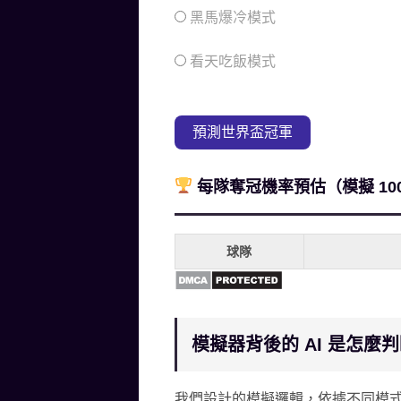
黑馬爆冷模式
看天吃飯模式
預測世界盃冠軍
每隊奪冠機率預估（模擬 100
球隊
模擬器背後的 AI 是怎麼
我們設計的模擬邏輯，依據不同模