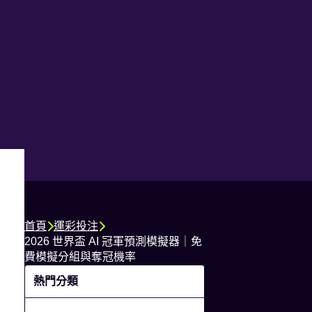
首頁
運彩投注
2026 世界盃 AI 冠軍預測模擬器｜免
費模擬分組與奪冠機率
熱門分類