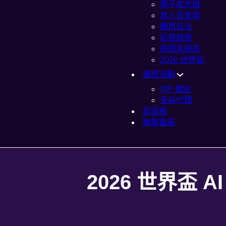
電子老虎機
真人百家樂
體育投注
彩票遊戲
遊戲系統商
2026 世界盃
優惠活動
VIP 權益
全民代理
部落格
聯繫客服
2026 世界盃