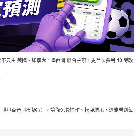
次不只由
美國、加拿大、墨西哥
聯合主辦，更首次採用
48 隊改
—
I 世界盃預測模擬器】，讓你免費操作、模擬結果，還能看到每