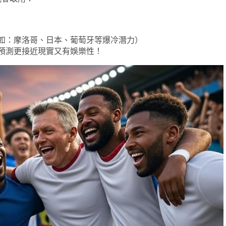
如：摩洛哥、日本、葡萄牙等爆冷潛力）
預測更接近現實又有娛樂性！