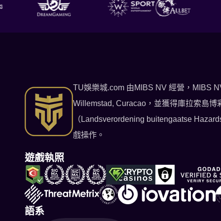
TU娛樂城.com 由MIBS NV 經營，MIBS N
Willemstad, Curacao，並獲得庫
（Landsverordening buitenga
戲操作。
遊戲執照
語系