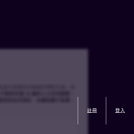
站並不提倡任何過度的博彩行為，休
 不提供未滿 18 歲的人士任何服務，
 所提供的任何項目，本網站概不負責。
註冊
登入