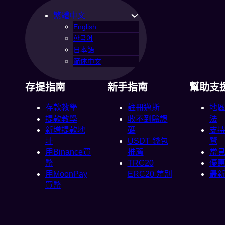
繁體中文
English
한국어
日本語
简体中文
存提指南
新手指南
幫助支
存款教學
註冊邁斯
地
提款教學
收不到驗證
法
新增提款地
碼
支
址
USDT 錢包
覽
用Binance買
推薦
常
幣
TRC20
優
用MoonPay
ERC20 差別
最
買幣