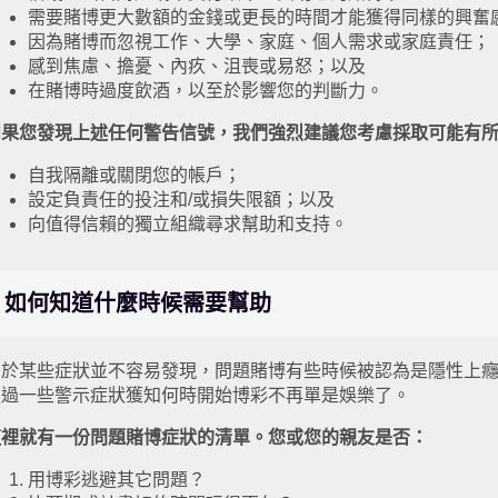
需要賭博更大數額的金錢或更長的時間才能獲得同樣的興奮
因為賭博而忽視工作、大學、家庭、個人需求或家庭責任；
感到焦慮、擔憂、內疚、沮喪或易怒；以及
在賭博時過度飲酒，以至於影響您的判斷力。
如果您發現上述任何警告信號，我們強烈建議您考慮採取可能有
自我隔離或關閉您的帳戶；
設定負責任的投注和/或損失限額；以及
向值得信賴的獨立組織尋求幫助和支持。
如何知道什麼時候需要幫助
由於某些症狀並不容易發現，問題賭博有些時候被認為是隱性上
通過一些警示症狀獲知何時開始博彩不再單是娛樂了。
這裡就有一份問題賭博症狀的清單。您或您的親友是否：
用博彩逃避其它問題？