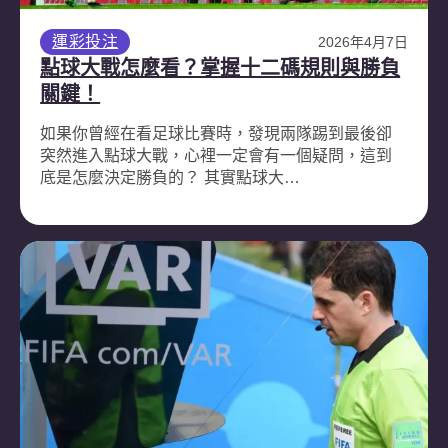
運彩投注
2026年4月7日
點球大戰怎麼看？掌握十二碼規則與勝負
關鍵！
如果你曾經在看足球比賽時，發現兩隊踢到最後卻
突然進入點球大戰，心裡一定會有一個疑問，這到
底是怎麼決定勝負的？ 其實點球大…