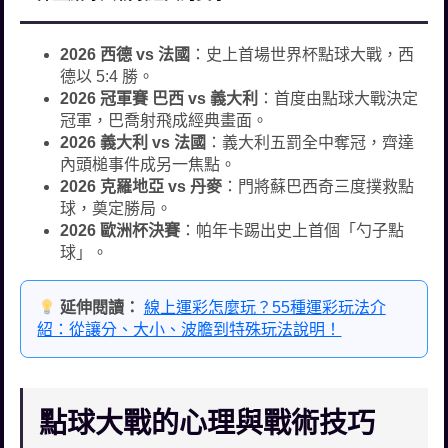
2026 西德 vs 法國
：史上首場世界杯點球大戰，西
德以 5:4 勝。
2026 冠軍賽 巴西 vs 義大利
：首度由點球大戰決定
冠軍，巴喬射飛成經典畫面。
2026 義大利 vs 法國
：義大利五罰全中奪冠，齊達
內頭槌事件成另一焦點。
2026 克羅地亞 vs 丹麥
：門將蘇巴西奇三度撲救點
球，奠定勝局。
2026 歐洲杯決賽
：帕年卡踢出史上首個「勺子點
球」。
延伸閱讀：
線上運彩怎麼玩？55種運彩玩法介
紹：從讓分、大小、波膽到特殊玩法說明！
點球大戰的心理與戰術技巧