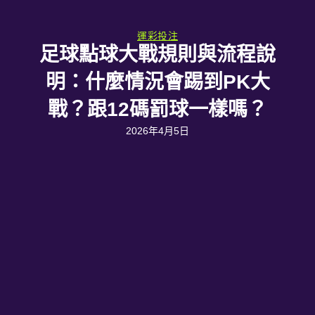
運彩投注
足球點球大戰規則與流程說
明：什麼情況會踢到PK大
戰？跟12碼罰球一樣嗎？
2026年4月5日