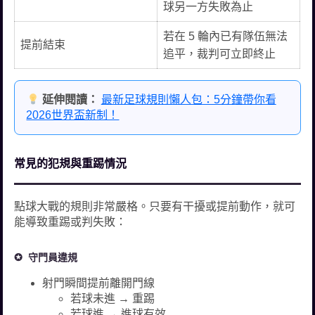
球另一方失敗為止
若在 5 輪內已有隊伍無法
提前結束
追平，裁判可立即終止
延伸閱讀：
最新足球規則懶人包：5分鐘帶你看
2026世界盃新制！
常見的犯規與重踢情況
點球大戰的規則非常嚴格。只要有干擾或提前動作，就可
能導致重踢或判失敗：
守門員違規
射門瞬間提前離開門線
若球未進 → 重踢
若球進 → 進球有效