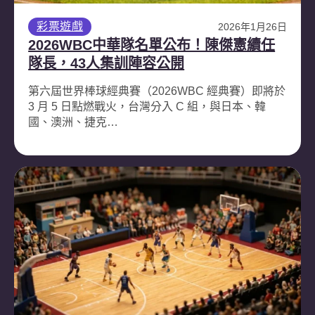
彩票遊戲
2026年1月26日
2026WBC中華隊名單公布！陳傑憲續任
隊長，43人集訓陣容公開
第六屆世界棒球經典賽（2026WBC 經典賽）即將於
3 月 5 日點燃戰火，台灣分入 C 組，與日本、韓
國、澳洲、捷克…