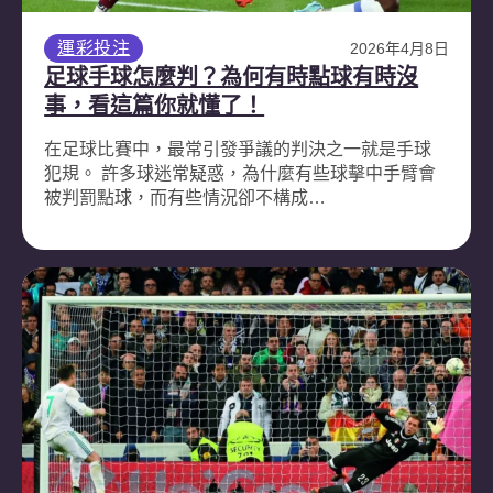
運彩投注
2026年4月8日
足球手球怎麼判？為何有時點球有時沒
事，看這篇你就懂了！
在足球比賽中，最常引發爭議的判決之一就是手球
犯規。 許多球迷常疑惑，為什麼有些球擊中手臂會
被判罰點球，而有些情況卻不構成…