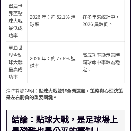
單屆世
界盃點
2026 年：約 62.1% 進
在多年來統計中，
球大戰
球率
2026 屆較低。
最低成
功率
單屆世
界盃點
高成功率顯示當時
2026 年：約 77.8% 進
球大戰
罰球命中率較為穩
球率
最高成
定。
功率
這些數據說明：
點球大戰並非全憑運氣，策略與心理決策
是左右勝負的重要關鍵。
結論：點球大戰，是足球場上