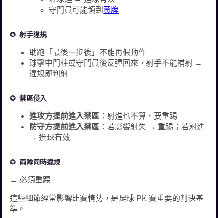
守門員可能領到
黃牌
射手違規
助跑「最後一步後」不能再假動作
球擊中門柱或守門員後反彈回來，射手不能補射 →
違規即判射
禁區侵入
進攻方提前進入禁區
：射進也不算，要重踢
防守方提前進入禁區
：若影響射失 → 重踢；若射進
→ 進球有效
兩隊同時違規
→ 必須重踢
這些細節經常影響比賽情勢，是足球 PK 賽重要的判決基
準。