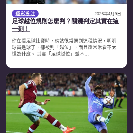
運彩投注
2026年4月9日
足球越位規則怎麼判？關鍵判定其實在這
一刻！
你在看足球比賽時，應該很常遇到這種情況，明明
球員進球了，卻被判「越位」，而且還常常看不太
懂為什麼。 其實「足球越位」並不…