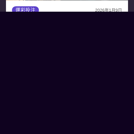
運彩投注
2026年1月9日
世界盃、NBA、MLB、經典賽運彩怎麼
買？台灣運彩線上、彩券行投注教學
每當世界盃、NBA、MLB 賽季開始時，很多人也會
開始手癢… 不論是自己有在看球，還是朋友在群組
裡熱烈討論下注哪一隊…