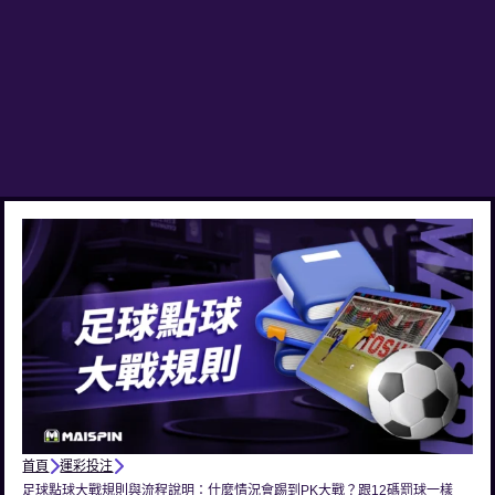
首頁
運彩投注
足球點球大戰規則與流程說明：什麼情況會踢到PK大戰？跟12碼罰球一樣