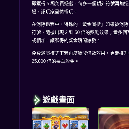
即獲得 5 場免費遊戲，每多一個額外符號再加送 
場，讓玩家盡情暢玩。
在消除過程中，特殊的「黃金圖標」如果被消除
符號，隨機出現 2 到 50 倍的獎勵效果；當
或相加，讓獲得的獎金瞬間爆發。
免費遊戲模式下若再度觸發倍數效果，更能推升
25,000 倍的豪華彩金。
遊戲畫面