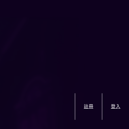
註冊
登入