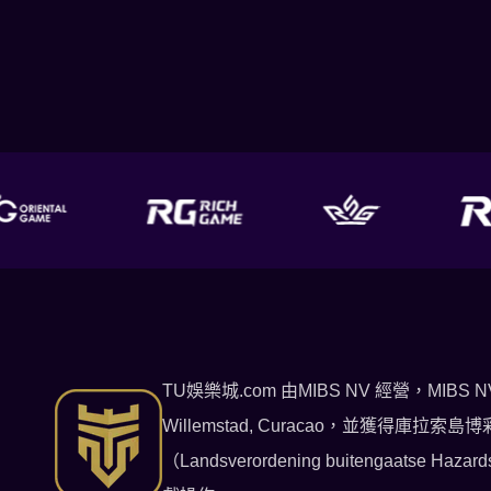
TU娛樂城.com 由MIBS NV 經營，MIBS N
Willemstad, Curacao，並獲得庫
（Landsverordening buitenga