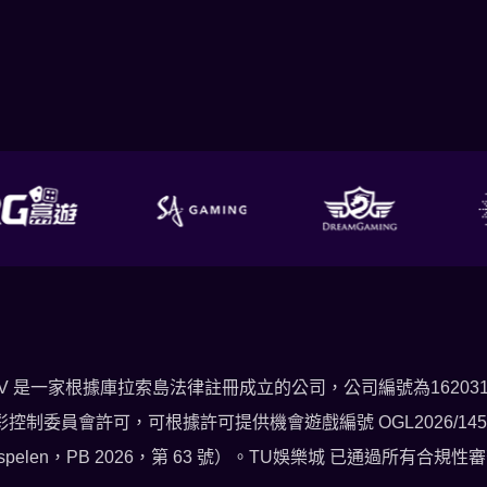
TU娛樂城 了解更多
V 是一家根據庫拉索島法律註冊成立的公司，公司編號為162031，地址為Zuiker
拉索島博彩控制委員會許可，可根據許可提供機會遊戲編號 OGL2026/1
atse Hazardspelen，PB 2026，第 63 號）。TU娛樂城