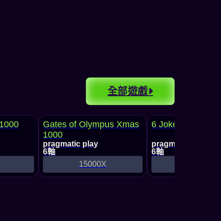
全部遊戲
 1000
Gates of Olympus Xmas
6 Jokers
1000
pragmatic play
pragmatic play
6軸
6軸
15000X
5000X