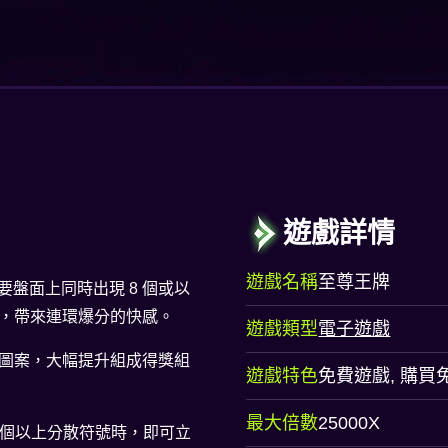
遊戲詳情
遊戲名稱
至尊王牌
，只要盤面上同時出現 8 個或以
，帶來連環爆分的快感。
遊戲類型
電子遊戲
圖案，大幅提升組成得獎組
遊戲特色
免費遊戲, 購買
最大倍數
25000X
 個以上分散符號時，即可立