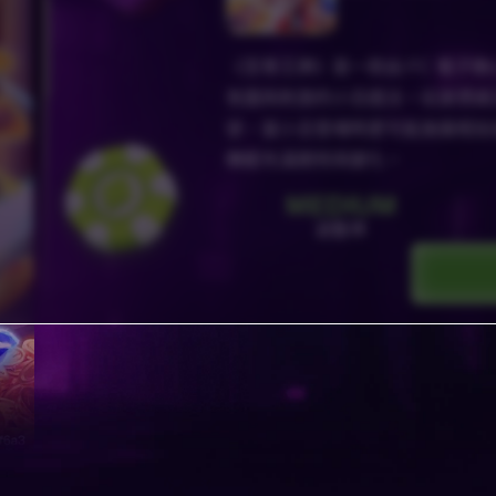
《至尊王牌》是一款由 FC 電子
氛圍與刺激的小丑戲法。玩家透過
號，當小丑登場時更可能施展相加或
轉都充滿期待與變化。
MEDIUM
波動率