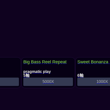
Big Bass Reel Repeat
Sweet Bonanza
pragmatic play
5軸
6軸
5000X
1000X