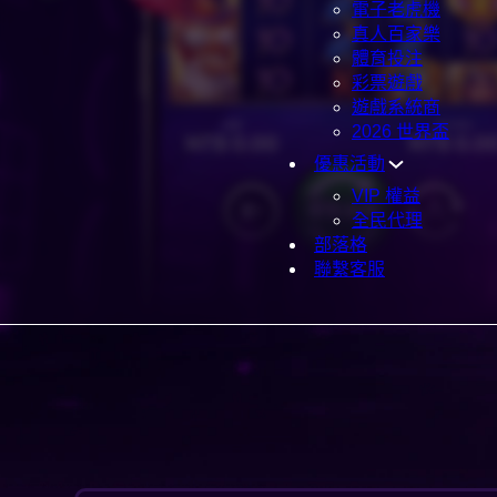
電子老虎機
真人百家樂
體育投注
彩票遊戲
遊戲系統商
2026 世界盃
優惠活動
VIP 權益
全民代理
部落格
聯繫客服