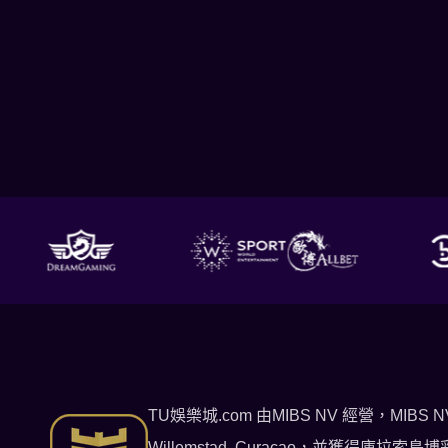
TU娛樂城.com 由MIBS NV 經營，MIBS N
Willemstad, Curacao，並獲得庫