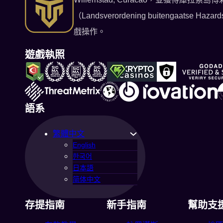
（Landsverordening buitenga
戲操作。
遊戲執照
語系
繁體中文
English
한국어
日本語
简体中文
存提指南
新手指南
幫助支