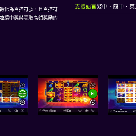
支援語言
繁中、簡中、英
轉化為百搭符號，且百搭符
連續中獎與贏取高額獎勵的