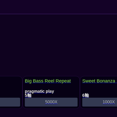
Big Bass Reel Repeat
Sweet Bonanza
pragmatic play
5軸
6軸
5000X
1000X