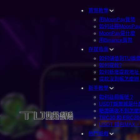
買幣教學
用MoonPay買幣
如何註冊MoonPa
MoonPay是什麼
用Binance買幣
存提指南
如何儲值到TU娛樂
如何提款?
如何新增提款地址
提款沒到帳怎麼辦
新手教學
如何註冊帳號 ?
USDT娛樂城是什
驗證碼收不到怎麼
TRC20 和 ERC
USDT 錢包MAX
熱門遊戲