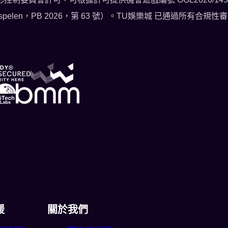
atse Hazardspelen，PB 2026，第 63 號）。TU娛樂城
援
關於我們