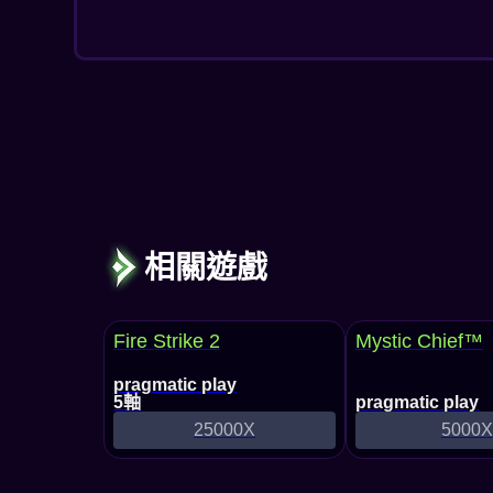
相關遊戲
Fire Strike 2
Mystic Chief™
pragmatic play
5軸
pragmatic play
25000X
5000X