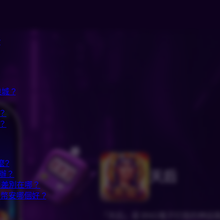
y
城 ?
？
？
麼?
天后
辦？
20 差別在哪？
、幣安哪個好 ?
「天后」是 BNG電子打造的神