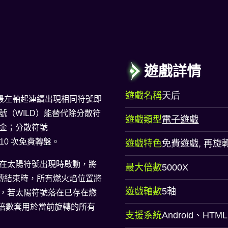
遊戲詳情
遊戲名稱
天后
從最左軸起連續出現相同符號即
（WILD）能替代除分散符
遊戲類型
電子遊戲
金；分散符號
 10 次免費轉盤。
遊戲特色
免費遊戲, 再旋
在太陽符號出現時啟動，將
最大倍數
5000X
旋轉結束時，所有燃火焰位置將
遊戲軸數
5軸
，若太陽符號落在已存在燃
該倍數套用於當前旋轉的所有
支援系統
Android、HTM