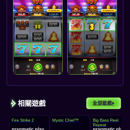
相關遊戲
全部遊戲
Fire Strike 2
Mystic Chief™
Big Bass Reel
Repeat
pragmatic play
pragmatic play