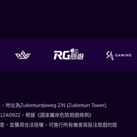
tuintjeweg Z/N (Zuikertuin Tower),
45124/0922，根據《國家離岸危險遊戲條例》
 已通過所有合規性審查，並獲得合法授權，可進行所有機會與投注遊戲的遊