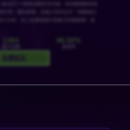
ic Play 推出的7×7格高波動性老虎機，採用連線群組與
題世界，繽紛鮮豔。其最大特色在於「乘數格位
至128倍，加上免費遊戲中乘數可持續累積，具
128X
96.50%
最大倍數
返還率
免費試玩