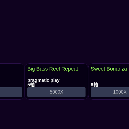
Big Bass Reel Repeat
Sweet Bonanza
pragmatic play
5軸
6軸
5000X
1000X