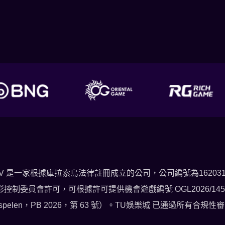
TU娛樂城 了解更多
V 是一家根據庫拉索島法律註冊成立的公司，公司編號為162031，地址為Zuiker
拉索島博彩控制委員會許可，可根據許可提供機會遊戲編號 OGL2026/1
atse Hazardspelen，PB 2026，第 63 號）。TU娛樂城