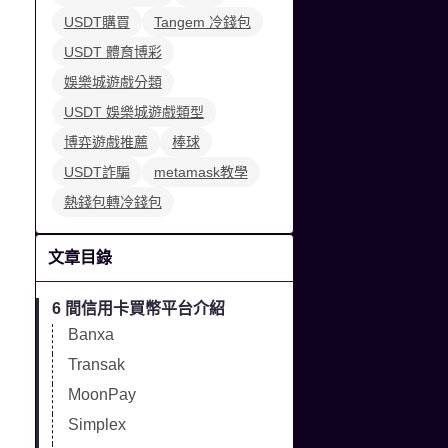
USDT購買
Tangem 冷錢包
USDT 體育博彩
娛樂城遊戲分類
USDT 娛樂城遊戲類型
博弈遊戲推薦
棒球
USDT詐騙
metamask教學
熱錢包轉冷錢包
文章目錄
6 間信用卡買幣平台介紹
Banxa
Transak
MoonPay
Simplex