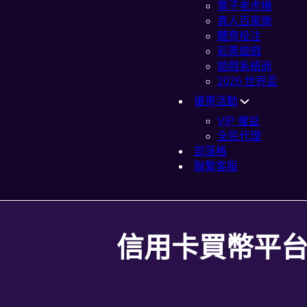
電子老虎機
真人百家樂
體育投注
彩票遊戲
遊戲系統商
2026 世界盃
優惠活動
VIP 權益
全民代理
部落格
聯繫客服
信用卡買幣平台有