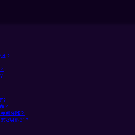
y
城 ?
？
？
麼?
辦？
20 差別在哪？
、幣安哪個好 ?