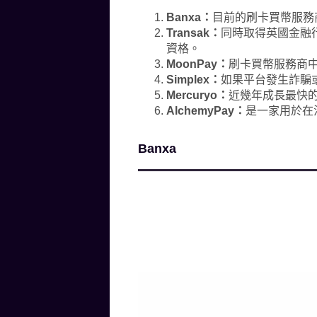
Banxa：
目前的刷卡買幣服務
Transak：
同時取得英國金融行
資格。
MoonPay：
刷卡買幣服務商
Simplex：
如果平台發生詐騙或欺
Mercuryo：
近幾年成長最快
AlchemyPay：
是一家用於在
Banxa