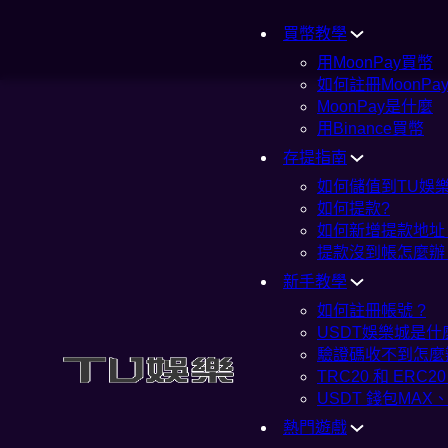
買幣教學
用MoonPay買幣
如何註冊MoonPa
MoonPay是什麼
用Binance買幣
存提指南
如何儲值到TU娛樂
如何提款?
如何新增提款地址
提款沒到帳怎麼辦
新手教學
如何註冊帳號 ?
USDT娛樂城是什
驗證碼收不到怎麼
TRC20 和 ERC
USDT 錢包MAX
熱門遊戲