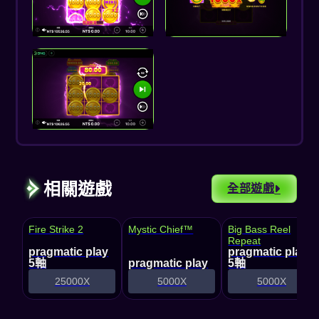
相關遊戲
全部遊戲
Fire Strike 2
Mystic Chief™
Big Bass Reel
Repeat
pragmatic play
pragmatic play
5軸
pragmatic play
5軸
25000X
5000X
5000X