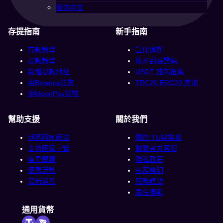
简体中文
存提指南
新手指南
存款教學
註冊邁斯
提款教學
收不到驗證碼
新增提款地址
USDT 錢包推薦
用Binance買幣
TRC20 ERC20 差別
用MoonPay買幣
幫助支援
關於我們
地區限制解法
關於 TU娛樂城
支持國家一覽
聯繫官方客服
常見問題
隱私政策
優惠活動
執照聲明
最新消息
服務條款
責任博彩
通用貨幣