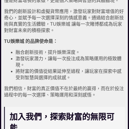
僅是財富增長的象徵，更是個人策略與智慧的具體體現。
我們的創新設計和虛擬貨幣應用，激發玩家對財富增值的好
奇心，並賦予每一次選擇深刻的情感意義。通過結合創新技
術與真實的生活體驗，TU娛樂城 讓每一次賭博都成為玩家
對財富未來的積極探索。
TU娛樂城 的品牌使命是：
融合創新技術，提升娛樂深度。
激發玩家潛力，讓每一次投注成為策略運用的極致體
現。
將財富的價值從結果延伸至過程，讓玩家在探索中感
受到智慧與選擇的成就感。
我們相信，財富的真正價值不在於最終的贏得，而在於投注
過程中的每一次選擇、策略運用和深刻感悟。
加入我們，探索財富的無限可
能