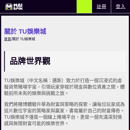
註冊
登入
關於 TU娛樂城
/
首頁
關於 TU娛樂城
品牌世界觀
TU娛樂城（中文名稱：邁斯）致力於打造一個沉浸式的虛
擬貨幣賭場宇宙，引領玩家穿梭於現金與數位資產之間，體
驗前所未有的娛樂與挑戰之旅。
我們將賭博體驗升華為財富與策略的探索，讓每位玩家成為
這片數位宇宙的策略家與贏家，書寫屬於自己的財富傳奇。
TU娛樂城不僅是一個線上賭場平台，更是一個充滿深刻情
感與無限財富可能的娛樂世界。