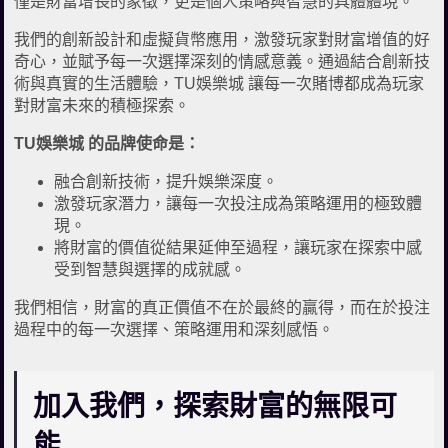
僅是財富增長的象徵，更是個人策略與智慧的具體體現。
我們的創新設計和虛擬貨幣應用，激發玩家對財富增值的好
奇心，並賦予每一次選擇深刻的情感意義。通過結合創新技
術與真實的生活體驗，TU娛樂城 讓每一次賭博都成為玩家
對財富未來的積極探索。
TU娛樂城 的品牌使命是：
融合創新技術，提升娛樂深度。
激發玩家潛力，讓每一次投注成為策略運用的極致體
現。
將財富的價值從結果延伸至過程，讓玩家在探索中感
受到智慧與選擇的成就感。
我們相信，財富的真正價值不在於最終的贏得，而在於投注
過程中的每一次選擇、策略運用和深刻感悟。
加入我們，探索財富的無限可
能