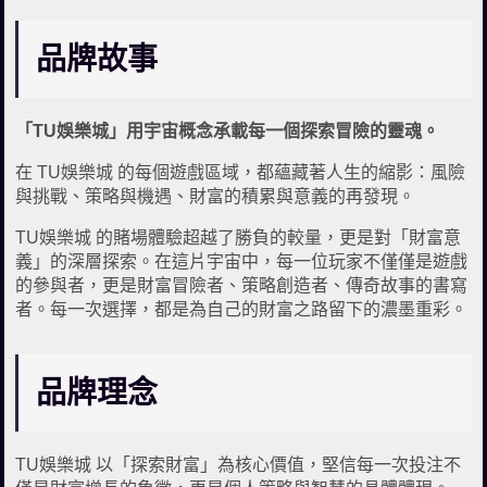
品牌故事
「TU娛樂城」用宇宙概念承載每一個探索冒險的靈魂。
在 TU娛樂城 的每個遊戲區域，都蘊藏著人生的縮影：風險
與挑戰、策略與機遇、財富的積累與意義的再發現。
TU娛樂城 的賭場體驗超越了勝負的較量，更是對「財富意
義」的深層探索。在這片宇宙中，每一位玩家不僅僅是遊戲
的參與者，更是財富冒險者、策略創造者、傳奇故事的書寫
者。每一次選擇，都是為自己的財富之路留下的濃墨重彩。
品牌理念
TU娛樂城 以「探索財富」為核心價值，堅信每一次投注不