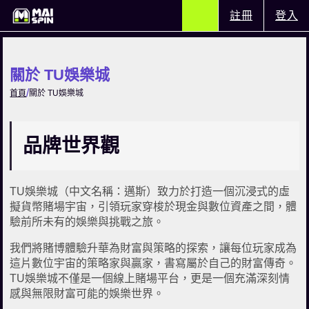
註冊
登入
關於 TU娛樂城
/
首頁
關於 TU娛樂城
品牌世界觀
TU娛樂城（中文名稱：邁斯）致力於打造一個沉浸式的虛
擬貨幣賭場宇宙，引領玩家穿梭於現金與數位資產之間，體
驗前所未有的娛樂與挑戰之旅。
我們將賭博體驗升華為財富與策略的探索，讓每位玩家成為
這片數位宇宙的策略家與贏家，書寫屬於自己的財富傳奇。
TU娛樂城不僅是一個線上賭場平台，更是一個充滿深刻情
感與無限財富可能的娛樂世界。