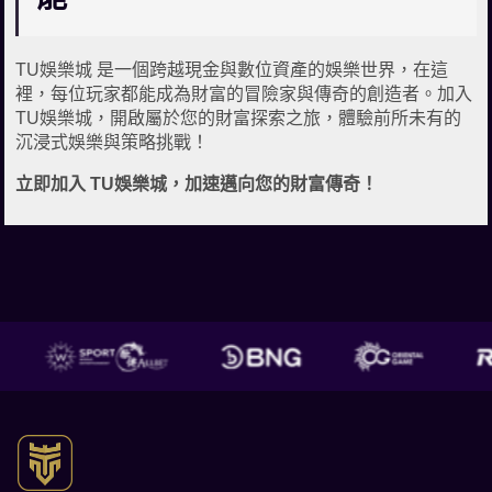
TU娛樂城 是一個跨越現金與數位資產的娛樂世界，在這
裡，每位玩家都能成為財富的冒險家與傳奇的創造者。加入
TU娛樂城，開啟屬於您的財富探索之旅，體驗前所未有的
沉浸式娛樂與策略挑戰！
立即加入 TU娛樂城，加速邁向您的財富傳奇！
TU娛樂城 了解更多