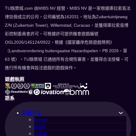
TU娛樂城.com 由MIBS NV 經營，MIBS NV 是一家根據庫拉索島法
律註冊成立的公司，公司編號為162031，地址為Zuikertuintjeweg
Z/N (Zuikertuin Tower), Willemstad, Curacao，並獲得庫拉索島博
彩控制委員會許可，可根據許可提供機會遊戲編號
OGL2026/145124/0922，根據《國家離岸危險遊戲條例》
（Landsverordening buitengaatse Hazardspelen，PB 2026，第
63 號）。TU娛樂城 已通過所有合規性審查，並獲得合法授權，可
進行所有機會與投注遊戲的遊戲操作。
遊戲執照
語系
繁體中文
English
한국어
日本語