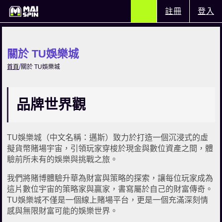
註冊
登入
關於 TU娛樂城
/
首頁
關於 TU娛樂城
品牌世界觀
TU娛樂城（中文名稱：邁斯）致力於打造一個沉浸式的虛
擬貨幣賭場宇宙，引領玩家穿梭於現金與數位資產之間，體
驗前所未有的娛樂與挑戰之旅。
我們將賭博體驗升華為財富與策略的探索，讓每位玩家成為
這片數位宇宙的策略家與贏家，書寫屬於自己的財富傳奇。
TU娛樂城不僅是一個線上賭場平台，更是一個充滿深刻情
感與無限財富可能的娛樂世界。