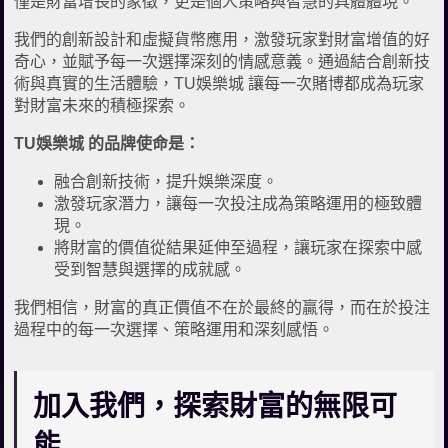
僅是財富增長的象徵，更是個人策略與智慧的具體體現。
我們的創新設計和虛擬貨幣應用，激發玩家對財富增值的好
奇心，並賦予每一次選擇深刻的情感意義。通過結合創新技
術與真實的生活體驗，TU娛樂城 讓每一次賭博都成為玩家
對財富未來的積極探索。
TU娛樂城 的品牌使命是：
融合創新技術，提升娛樂深度。
激發玩家潛力，讓每一次投注成為策略運用的極致體
現。
將財富的價值從結果延伸至過程，讓玩家在探索中感
受到智慧與選擇的成就感。
我們相信，財富的真正價值不在於最終的贏得，而在於投注
過程中的每一次選擇、策略運用和深刻感悟。
加入我們，探索財富的無限可
能