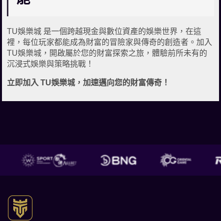
TU娛樂城 是一個跨越現金與數位資產的娛樂世界，在這
裡，每位玩家都能成為財富的冒險家與傳奇的創造者。加入
TU娛樂城，開啟屬於您的財富探索之旅，體驗前所未有的
沉浸式娛樂與策略挑戰！
立即加入 TU娛樂城，加速邁向您的財富傳奇！
TU娛樂城 了解更多