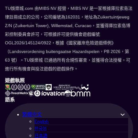
TU娛樂城.com 由MIBS NV 經營，MIBS NV 是一家根據庫拉索島法
律註冊成立的公司，公司編號為162031，地址為Zuikertuintjeweg
Z/N (Zuikertuin Tower), Willemstad, Curacao，並獲得庫拉索島博
彩控制委員會許可，可根據許可提供機會遊戲編號
OGL2026/145124/0922，根據《國家離岸危險遊戲條例》
（Landsverordening buitengaatse Hazardspelen，PB 2026，第
63 號）。TU娛樂城 已通過所有合規性審查，並獲得合法授權，可
進行所有機會與投注遊戲的遊戲操作。
遊戲執照
語系
繁體中文
English
한국어
日本語