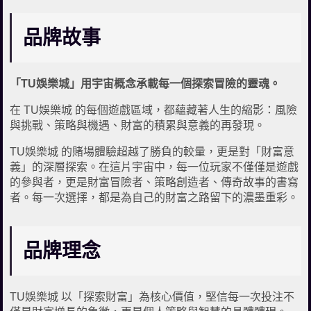
品牌故事
「TU娛樂城」用宇宙概念承載每一個探索冒險的靈魂。
在 TU娛樂城 的每個遊戲區域，都蘊藏著人生的縮影：風險
與挑戰、策略與機遇、財富的積累與意義的再發現。
TU娛樂城 的賭場體驗超越了勝負的較量，更是對「財富意
義」的深層探索。在這片宇宙中，每一位玩家不僅僅是遊戲
的參與者，更是財富冒險者、策略創造者、傳奇故事的書寫
者。每一次選擇，都是為自己的財富之路留下的濃墨重彩。
品牌理念
TU娛樂城 以「探索財富」為核心價值，堅信每一次投注不