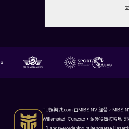
TU娛樂城.com 由MIBS NV 經營，MIBS N
Willemstad, Curacao，並獲得庫
（Landsverordening buitenga