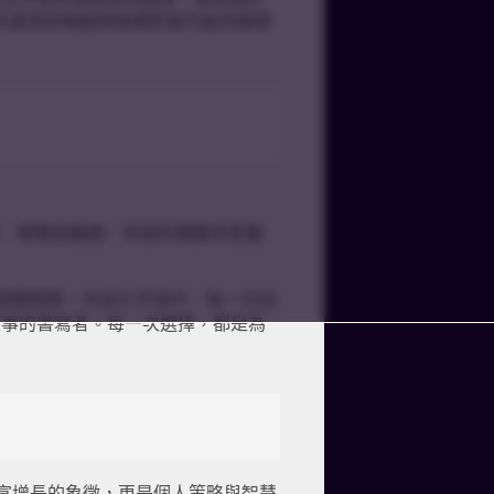
充滿深刻情感與無限財富可能的娛樂
戰、策略與機遇、財富的積累與意義
的深層探索。在這片宇宙中，每一位玩
故事的書寫者。每一次選擇，都是為
財富增長的象徵，更是個人策略與智慧