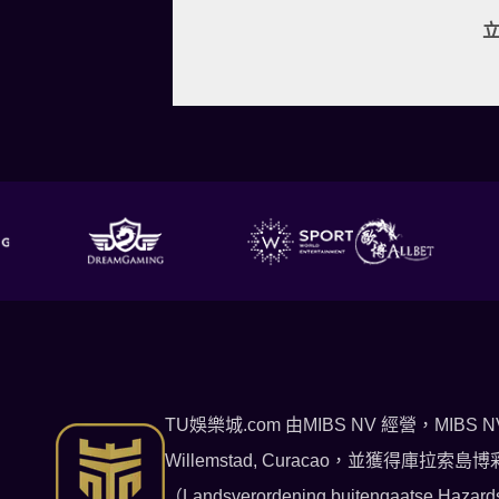
TU娛樂城.com 由MIBS NV 經營，MIBS N
Willemstad, Curacao，並獲得庫
（Landsverordening buitenga