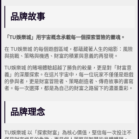
品牌故事
「TU娛樂城」用宇宙概念承載每一個探索冒險的靈魂。
在 TU娛樂城 的每個遊戲區域，都蘊藏著人生的縮影：風險
與挑戰、策略與機遇、財富的積累與意義的再發現。
TU娛樂城 的賭場體驗超越了勝負的較量，更是對「財富意
義」的深層探索。在這片宇宙中，每一位玩家不僅僅是遊戲
的參與者，更是財富冒險者、策略創造者、傳奇故事的書寫
者。每一次選擇，都是為自己的財富之路留下的濃墨重彩。
品牌理念
TU娛樂城 以「探索財富」為核心價值，堅信每一次投注不