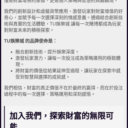
僅是財富增長的象徵，更是個人策略與智慧的具體體現。
我們的創新設計和虛擬貨幣應用，激發玩家對財富增值的好
奇心，並賦予每一次選擇深刻的情感意義。通過結合創新技
術與真實的生活體驗，TU娛樂城 讓每一次賭博都成為玩家
對財富未來的積極探索。
TU娛樂城 的品牌使命是：
融合創新技術，提升娛樂深度。
激發玩家潛力，讓每一次投注成為策略運用的極致體
現。
將財富的價值從結果延伸至過程，讓玩家在探索中感
受到智慧與選擇的成就感。
我們相信，財富的真正價值不在於最終的贏得，而在於投注
過程中的每一次選擇、策略運用和深刻感悟。
加入我們，探索財富的無限可
能