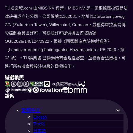
TU娛樂城.com 由MIBS NV 經營，MIBS NV 是一家根據庫拉索島法
律註冊成立的公司，公司編號為162031，地址為Zuikertuintjeweg
Z/N (Zuikertuin Tower), Willemstad, Curacao，並獲得庫拉索島博
彩控制委員會許可，可根據許可提供機會遊戲編號
OGL2026/145124/0922，根據《國家離岸危險遊戲條例》
（Landsverordening buitengaatse Hazardspelen，PB 2026，第
63 號）。TU娛樂城 已通過所有合規性審查，並獲得合法授權，可
進行所有機會與投注遊戲的遊戲操作。
遊戲執照
語系
繁體中文
English
한국어
日本語