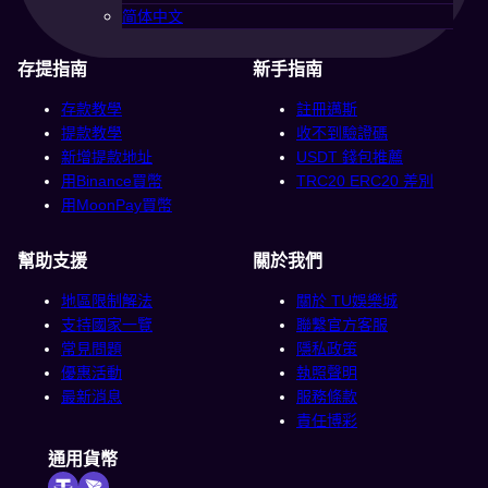
简体中文
存提指南
新手指南
存款教學
註冊邁斯
提款教學
收不到驗證碼
新增提款地址
USDT 錢包推薦
用Binance買幣
TRC20 ERC20 差別
用MoonPay買幣
幫助支援
關於我們
地區限制解法
關於 TU娛樂城
支持國家一覽
聯繫官方客服
常見問題
隱私政策
優惠活動
執照聲明
最新消息
服務條款
責任博彩
通用貨幣