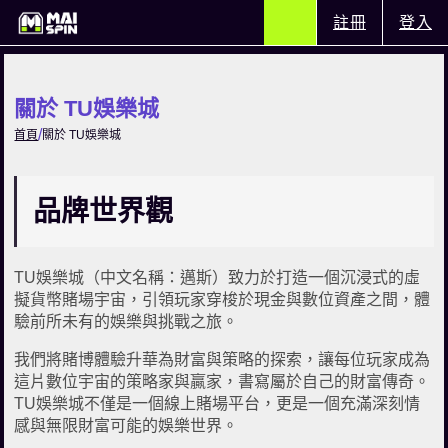
註冊
登入
關於 TU娛樂城
/
首頁
關於 TU娛樂城
品牌世界觀
TU娛樂城（中文名稱：邁斯）致力於打造一個沉浸式的虛
擬貨幣賭場宇宙，引領玩家穿梭於現金與數位資產之間，體
驗前所未有的娛樂與挑戰之旅。
我們將賭博體驗升華為財富與策略的探索，讓每位玩家成為
這片數位宇宙的策略家與贏家，書寫屬於自己的財富傳奇。
TU娛樂城不僅是一個線上賭場平台，更是一個充滿深刻情
感與無限財富可能的娛樂世界。