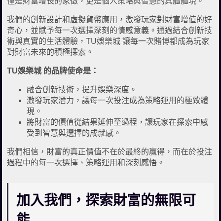
僅是財富增長的象徵，更是個人策略與智慧的具體體現。
我們的創新設計和虛擬貨幣應用，激發玩家對財富增值的好
奇心，並賦予每一次選擇深刻的情感意義。通過結合創新技
術與真實的生活體驗，TU娛樂城 讓每一次賭博都成為玩家
對財富未來的積極探索。
TU娛樂城 的品牌使命是：
融合創新技術，提升娛樂深度。
激發玩家潛力，讓每一次投注成為策略運用的極致體
現。
將財富的價值從結果延伸至過程，讓玩家在探索中感
受到智慧與選擇的成就感。
我們相信，財富的真正價值不在於最終的贏得，而在於投注
過程中的每一次選擇、策略運用和深刻感悟。
加入我們，探索財富的無限可
能