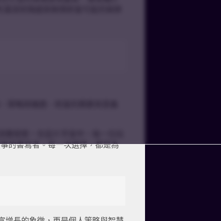
充滿深刻情感與無限財富可能的娛樂
戰、策略與機遇、財富的積累與意義
的深層探索。在這片宇宙中，每一位玩
故事的書寫者。每一次選擇，都是為
財富增長的象徵，更是個人策略與智慧