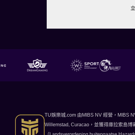
TU娛樂城.com 由MIBS NV 經營，MIBS N
Willemstad, Curacao，並獲得庫
（Landsverordening buitenga