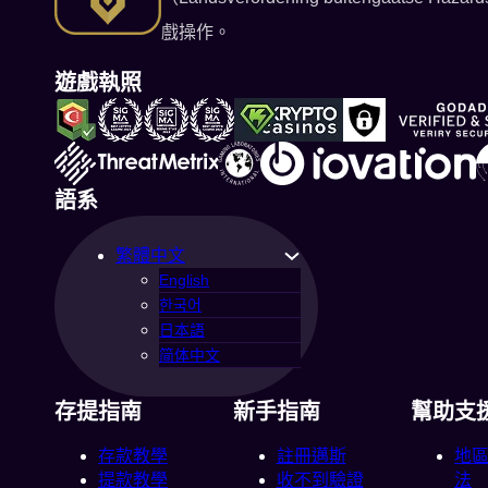
戲操作。
遊戲執照
語系
繁體中文
English
한국어
日本語
简体中文
存提指南
新手指南
幫助支
存款教學
註冊邁斯
地
提款教學
收不到驗證
法