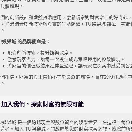
的具體體現。
我們的創新設計和虛擬貨幣應用，激發玩家對財富增值的好奇心
義。通過結合創新技術與真實的生活體驗，TU娛樂城 讓每一次
索。
U娛樂城 的品牌使命是：
融合創新技術，提升娛樂深度。
激發玩家潛力，讓每一次投注成為策略運用的極致體現。
將財富的價值從結果延伸至過程，讓玩家在探索中感受到智
我們相信，財富的真正價值不在於最終的贏得，而在於投注過程
悟。
加入我們，探索財富的無限可能
TU娛樂城 是一個跨越現金與數位資產的娛樂世界，在這裡，每
創造者。加入 TU娛樂城，開啟屬於您的財富探索之旅，體驗前