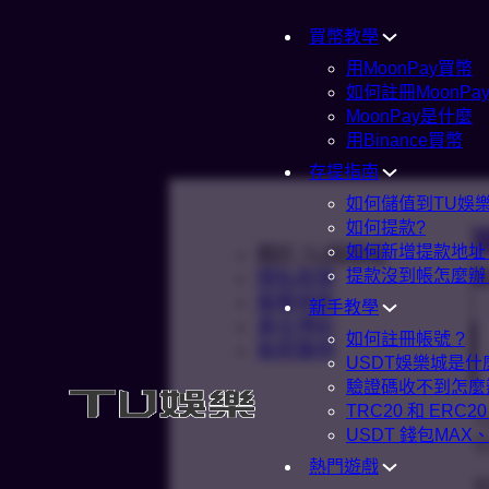
買幣教學
用MoonPay買幣
如何註冊MoonPa
MoonPay是什麼
用Binance買幣
存提指南
如何儲值到TU娛樂
如何提款?
如何新增提款地址
關於 TU娛樂城
提款沒到帳怎麼辦
隱私政策
服務條款
新手教學
責任博彩
如何註冊帳號 ?
執照聲明
USDT娛樂城是什
驗證碼收不到怎麼
TRC20 和 ERC
USDT 錢包MAX
熱門遊戲