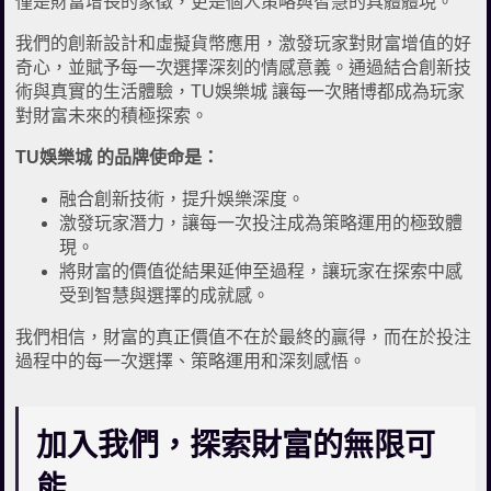
僅是財富增長的象徵，更是個人策略與智慧的具體體現。
我們的創新設計和虛擬貨幣應用，激發玩家對財富增值的好
奇心，並賦予每一次選擇深刻的情感意義。通過結合創新技
術與真實的生活體驗，TU娛樂城 讓每一次賭博都成為玩家
對財富未來的積極探索。
TU娛樂城 的品牌使命是：
融合創新技術，提升娛樂深度。
激發玩家潛力，讓每一次投注成為策略運用的極致體
現。
將財富的價值從結果延伸至過程，讓玩家在探索中感
受到智慧與選擇的成就感。
我們相信，財富的真正價值不在於最終的贏得，而在於投注
過程中的每一次選擇、策略運用和深刻感悟。
加入我們，探索財富的無限可
能