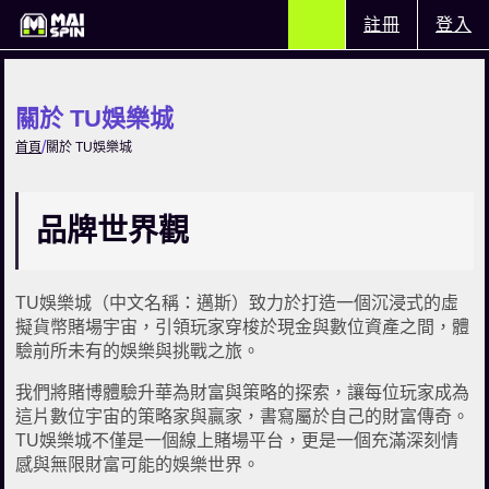
註冊
登入
關於 TU娛樂城
/
首頁
關於 TU娛樂城
品牌世界觀
TU娛樂城（中文名稱：邁斯）致力於打造一個沉浸式的虛
擬貨幣賭場宇宙，引領玩家穿梭於現金與數位資產之間，體
驗前所未有的娛樂與挑戰之旅。
我們將賭博體驗升華為財富與策略的探索，讓每位玩家成為
這片數位宇宙的策略家與贏家，書寫屬於自己的財富傳奇。
TU娛樂城不僅是一個線上賭場平台，更是一個充滿深刻情
感與無限財富可能的娛樂世界。