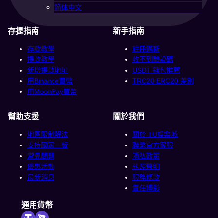
简体中文
存提指南
新手指南
存款教學
註冊邁斯
提款教學
收不到驗證碼
新增提款地址
USDT 錢包推薦
用Binance買幣
TRC20 ERC20 差別
用MoonPay買幣
幫助支援
關於我們
地區限制解法
關於 TU娛樂城
支持國家一覽
聯繫官方客服
常見問題
隱私政策
優惠活動
執照聲明
最新消息
服務條款
責任博彩
通用貨幣