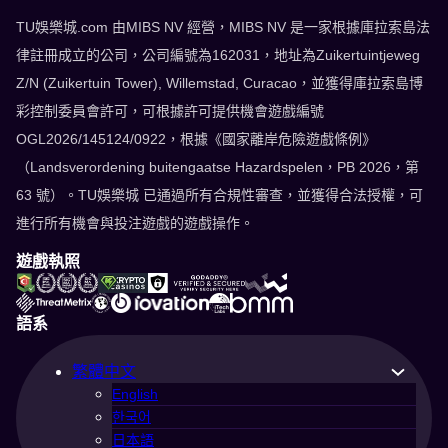
TU娛樂城.com 由MIBS NV 經營，MIBS NV 是一家根據庫拉索島法
律註冊成立的公司，公司編號為162031，地址為Zuikertuintjeweg
Z/N (Zuikertuin Tower), Willemstad, Curacao，並獲得庫拉索島博
彩控制委員會許可，可根據許可提供機會遊戲編號
OGL2026/145124/0922，根據《國家離岸危險遊戲條例》
（Landsverordening buitengaatse Hazardspelen，PB 2026，第
63 號）。TU娛樂城 已通過所有合規性審查，並獲得合法授權，可
進行所有機會與投注遊戲的遊戲操作。
遊戲執照
語系
繁體中文
English
한국어
日本語