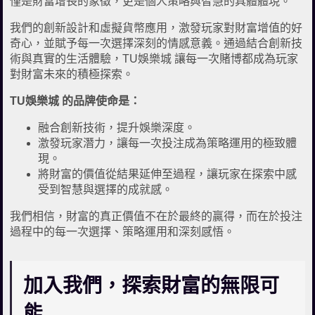
僅是財富增長的象徵，更是個人策略與智慧的具體體現。
我們的創新設計和虛擬貨幣應用，激發玩家對財富增值的好
奇心，並賦予每一次選擇深刻的情感意義。通過結合創新技
術與真實的生活體驗，TU娛樂城 讓每一次賭博都成為玩家
對財富未來的積極探索。
TU娛樂城 的品牌使命是：
融合創新技術，提升娛樂深度。
激發玩家潛力，讓每一次投注成為策略運用的極致體
現。
將財富的價值從結果延伸至過程，讓玩家在探索中感
受到智慧與選擇的成就感。
我們相信，財富的真正價值不在於最終的贏得，而在於投注
過程中的每一次選擇、策略運用和深刻感悟。
加入我們，探索財富的無限可
能