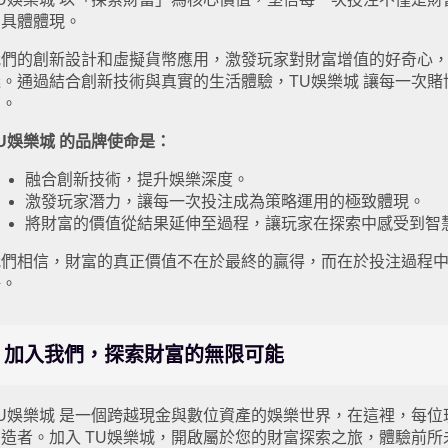
的具體體現。
我們的創新設計和虛擬貨幣應用，激發玩家對財富增值的好奇心
義。通過結合創新技術與真實的生活體驗，TU娛樂城 讓每一次
索。
U娛樂城 的品牌使命是：
融合創新技術，提升娛樂深度。
激發玩家潛力，讓每一次投注成為策略運用的極致體現。
將財富的價值從結果延伸至過程，讓玩家在探索中感受到智
我們相信，財富的真正價值不在於最終的贏得，而在於投注過程
悟。
加入我們，探索財富的無限可能
TU娛樂城 是一個跨越現金與數位資產的娛樂世界，在這裡，每
創造者。加入 TU娛樂城，開啟屬於您的財富探索之旅，體驗前