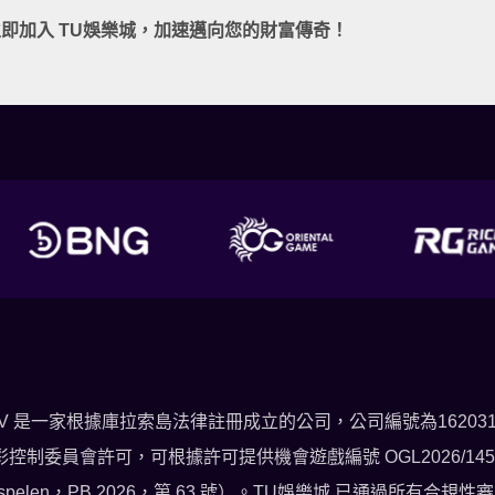
立即加入 TU娛樂城，加速邁向您的財富傳奇！
TU娛樂城 了解更多
V 是一家根據庫拉索島法律註冊成立的公司，公司編號為162031，地址為Zuiker
拉索島博彩控制委員會許可，可根據許可提供機會遊戲編號 OGL2026/1
atse Hazardspelen，PB 2026，第 63 號）。TU娛樂城