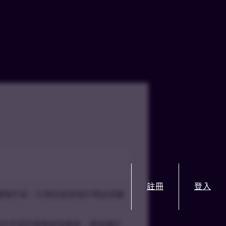
註冊
登入
賭場宇宙，引領玩家穿梭於現金與數
數位宇宙的策略家與贏家，書寫屬於