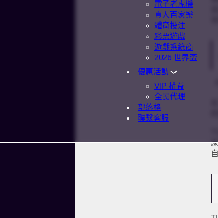
電子老虎機
真人百家樂
體育投注
彩票遊戲
遊戲系統商
2026 世界盃
優惠活動
VIP 權益
全民代理
部落格
聯繫客服