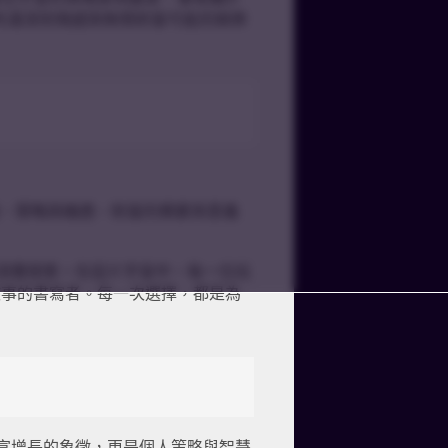
充滿深刻情感與無限財富可能的娛樂
戰、策略與機遇、財富的積累與意義
的深層探索。在這片宇宙中，每一位玩
故事的書寫者。每一次選擇，都是為
財富增長的象徵，更是個人策略與智慧