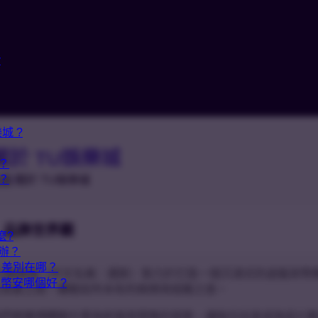
y
城 ?
關於 TU娛樂城
？
？
首頁
/
關於 TU娛樂城
品牌世界觀
麼?
辦？
20 差別在哪？
TU娛樂城（中文名稱：邁斯）致力於打造一個沉浸式的虛擬貨幣
、幣安哪個好 ?
位資產之間，體驗前所未有的娛樂與挑戰之旅。
我們將賭博體驗升華為財富與策略的探索，讓每位玩家成為這片