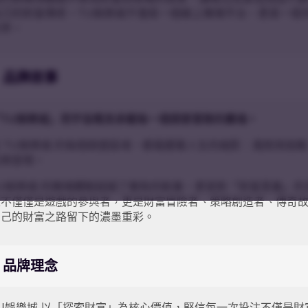
自己的財富傳奇。TU娛樂城不僅是一個線上賭場平台，更是一個
世界。
品牌故事
「TU娛樂城」用宇宙概念承載每一個探索冒險的靈魂。
在 TU娛樂城 的每個遊戲區域，都蘊藏著人生的縮影：風險與挑
的再發現。
TU娛樂城 的賭場體驗超越了勝負的較量，更是對「財富意義」
家不僅僅是遊戲的參與者，更是財富冒險者、策略創造者、傳奇
自己的財富之路留下的濃墨重彩。
品牌理念
TU娛樂城 以「探索財富」為核心價值，堅信每一次投注不僅是