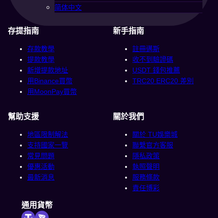
简体中文
存提指南
新手指南
存款教學
註冊邁斯
提款教學
收不到驗證碼
新增提款地址
USDT 錢包推薦
用Binance買幣
TRC20 ERC20 差別
用MoonPay買幣
幫助支援
關於我們
地區限制解法
關於 TU娛樂城
支持國家一覽
聯繫官方客服
常見問題
隱私政策
優惠活動
執照聲明
最新消息
服務條款
責任博彩
通用貨幣