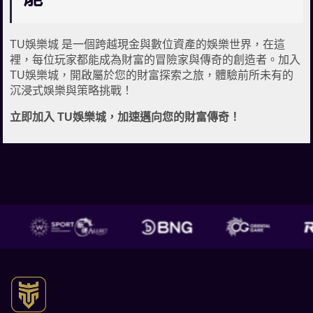
TU娛樂城 是一個跨越現金與數位資產的娛樂世界，在這
裡，每位玩家都能成為財富的冒險家與傳奇的創造者。加入
TU娛樂城，開啟屬於您的財富探索之旅，體驗前所未有的
沉浸式娛樂與策略挑戰！
立即加入 TU娛樂城，加速邁向您的財富傳奇！
TU娛樂城 了解更多